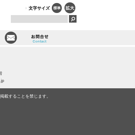
PO法人）オールしずおかは、障害のある人のはたらく笑顔で、福祉と
文字サイズ
とは
会員一覧
お問い合せ
階
.jp
掲載することを禁じます。