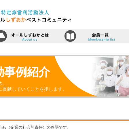
認定特定非営利活動法人（N
ーム
オールしずおかベストコミュニティ
動事例紹介
め、
に貢献していくことを指します。
ponsibility（企業の社会的責任）の略語です。