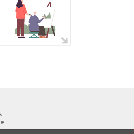
階
.jp