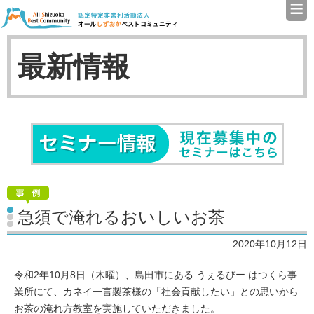
≡
認定特定非営利活動法人（N
最新情報
セミナ
急須で淹れるおいしいお茶
2020年10月12日
令和2年10月8日（木曜）、島田市にある うぇるびー はつくら事
業所にて、カネイ一言製茶様の「社会貢献したい」との思いから
お茶の淹れ方教室を実施していただきました。