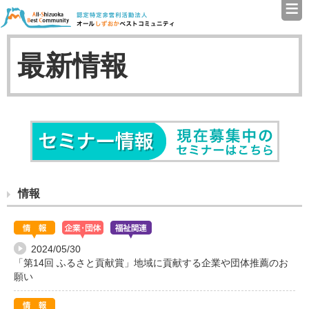
≡
認定特定非営利活動法人（N
最新情報
セミナ
情報
2024/05/30
「第14回 ふるさと貢献賞」地域に貢献する企業や団体推薦のお
願い