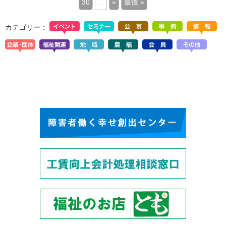
30
...
»
最後 »
カテゴリー：