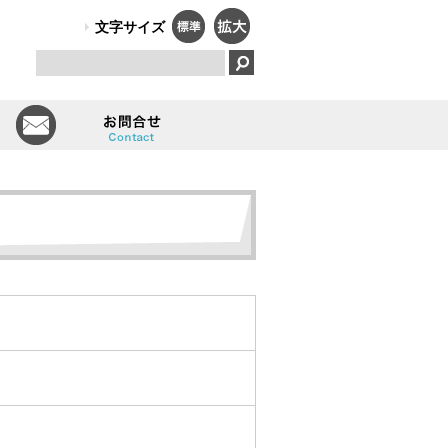
PO法人）オールしずおかは、障害のある人のはたらく笑顔で、福祉と
文字サイズ
とは
会員一覧
お問い合せ