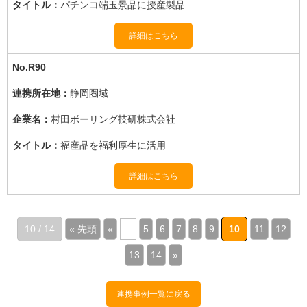
パチンコ端玉景品に授産製品
詳細はこちら
R90
静岡圏域
村田ボーリング技研株式会社
福産品を福利厚生に活用
詳細はこちら
10 / 14
« 先頭
«
...
5
6
7
8
9
10
11
12
13
14
»
連携事例一覧に戻る