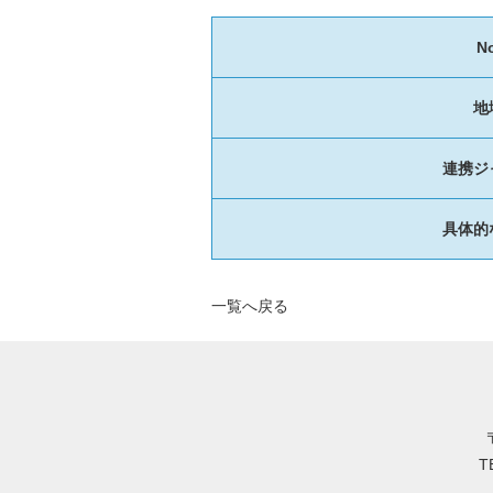
No
地
連携ジ
具体的
一覧へ戻る
T