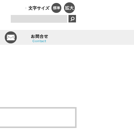
PO法人）オールしずおかは、障害のある人のはたらく笑顔で、福祉と
文字サイズ
とは
会員一覧
お問い合せ