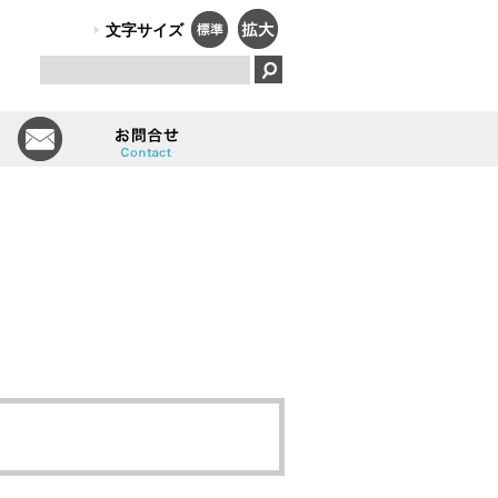
PO法人）オールしずおかは、障害のある人のはたらく笑顔で、福祉と
文字サイズ
とは
会員一覧
お問い合せ