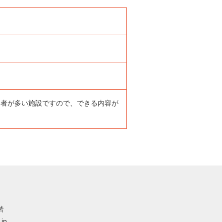
用者が多い施設ですので、できる内容が
階
.jp