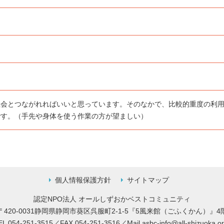
社会とつながれればいいと思っています。そのなかで、比較的重度の利
です。（手先や身体を使う作業の方が望ましい）
個人情報保護方針
サイトマップ
認定NPO法人 オールしずおかベストコミュニティ
〒420-0031静岡県静岡市葵区呉服町2-1-5
『5風来館（ごふくかん）』4
EL 054-251-3515／FAX 054-251-3516／
Mail
asbc-info@all-shizuoka.or