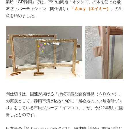
業所「GR静岡」では、市中山間地「オクシズ」の木を使った飛
沫防止パーティション（間仕切り）
「Ａｍｙ（エイミー）」
の生
産を始めました。
間仕切りは、国連が掲げる「持続可能な開発目標（ＳＤＧｓ）」
の実践として、静岡市清水区を中心に「居心地のいい居場所づく
り」をしている市民グループ「イマココ」」が、令和2年5月に開
発したものです。
日本語の「笑み=smile」から名付け、飛沫防止部分は交換可能な