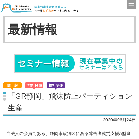
≡
認定特定非営利活動法人（N
最新情報
セミナ
「GR静岡」飛沫防止パーティション
生産
2020年06月24日
当法人の会員である、静岡市駿河区にある障害者就労支援A型事