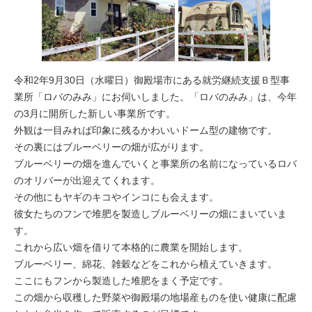
令和2年9月30日（水曜日）御殿場市にある就労継続支援Ｂ型事
業所「ロバのみみ」にお伺いしました。「ロバのみみ」は、今年
の3月に開所した新しい事業所です。
外観は一目みれば印象に残るかわいいドーム型の建物です。
その裏にはブルーベリーの畑が広がります。
ブルーベリーの畑を進んでいくと事業所の名前になっているロバ
のオリバーが出迎えてくれます。
その他にもヤギのキコやインコにも会えます。
彼女たちのフンで堆肥を製造しブルーベリーの畑にまいていま
す。
これから広い畑を借りて本格的に農業を開始します。
ブルーベリー、綿花、雑穀などをこれから植えていきます。
ここにもフンから製造した堆肥をまく予定です。
この畑から収穫した野菜や御殿場の地場産ものを使い健康に配慮