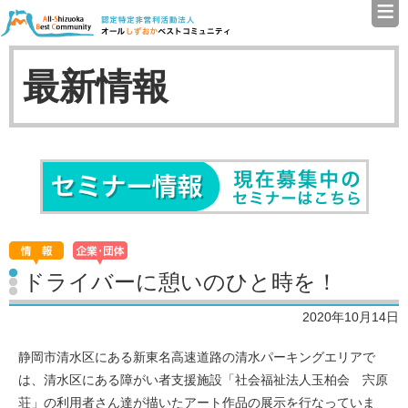
≡
認定特定非営利活動法人（N
最新情報
セミナ
ドライバーに憩いのひと時を！
2020年10月14日
静岡市清水区にある新東名高速道路の清水パーキングエリアで
は、清水区にある障がい者支援施設「社会福祉法人玉柏会 宍原
荘」の利用者さん達が描いたアート作品の展示を行なっていま