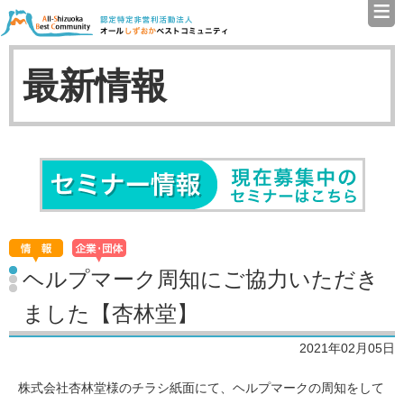
≡
認定特定非営利活動法人（N
最新情報
セミナ
ヘルプマーク周知にご協力いただき
ました【杏林堂】
2021年02月05日
株式会社杏林堂様のチラシ紙面にて、ヘルプマークの周知をして