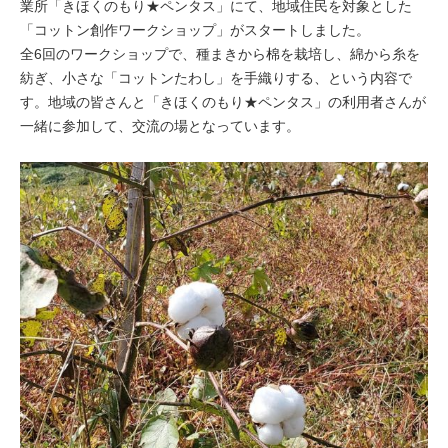
業所「きほくのもり★ペンタス」にて、地域住民を対象とした
「コットン創作ワークショップ」がスタートしました。
全6回のワークショップで、種まきから棉を栽培し、綿から糸を
紡ぎ、小さな「コットンたわし」を手織りする、という内容で
す。地域の皆さんと「きほくのもり★ペンタス」の利用者さんが
一緒に参加して、交流の場となっています。