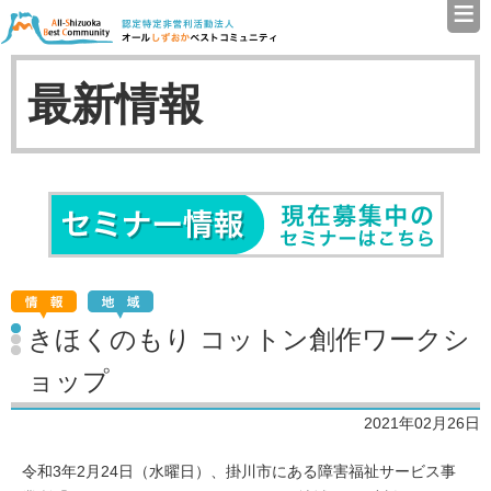
≡
認定特定非営利活動法人（N
最新情報
セミナ
きほくのもり コットン創作ワークシ
ョップ
2021年02月26日
令和3年2月24日（水曜日）、掛川市にある障害福祉サービス事