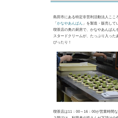
島田市にある特定非営利活動法人こころ
「
かなやあんぱん
」を製造・販売して
喫茶店の奥の厨房で、かなやあんぱん
スタードクリームが、たっぷり入った
ぴったり！
喫茶店は11：00～16：00が営業時
２階では、利用者の皆さんが下請けの