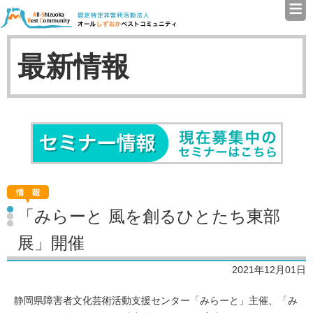
≡
認定特定非営利活動法人（N
最新情報
セミナ
「みらーと 風を創るひとたち東部
展」開催
2021年12月01日
静岡県障害者文化芸術活動支援センター「みらーと」主催、「み