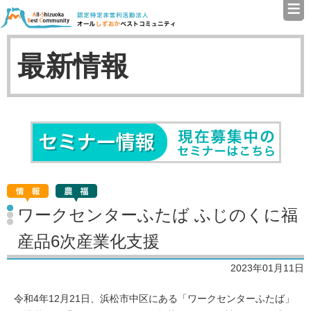
≡
認定特定非営利活動法人（N
最新情報
セミナ
ワークセンターふたば ふじのくに福
産品6次産業化支援
2023年01月11日
令和4年12月21日、浜松市中区にある「ワークセンターふたば」