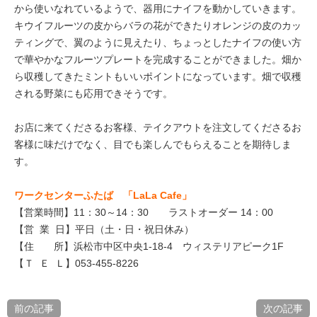
から使いなれているようで、器用にナイフを動かしていきます。
キウイフルーツの皮からバラの花ができたりオレンジの皮のカッ
ティングで、翼のように見えたり、ちょっとしたナイフの使い方
で華やかなフルーツプレートを完成することができました。畑か
ら収穫してきたミントもいいポイントになっています。畑で収穫
される野菜にも応用できそうです。
お店に来てくださるお客様、テイクアウトを注文してくださるお
客様に味だけでなく、目でも楽しんでもらえることを期待しま
す。
ワークセンターふたば 「LaLa Cafe」
【営業時間】11：30～14：30 ラストオーダー 14：00
【営 業 日】平日（土・日・祝日休み）
【住 所】浜松市中区中央1-18-4 ウィステリアピーク1F
【Ｔ Ｅ Ｌ】053-455-8226
前の記事
次の記事