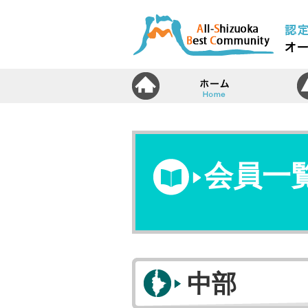
ホ
会員一
中部