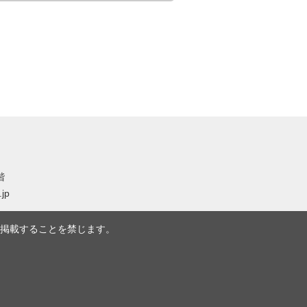
階
.jp
掲載することを禁じます。