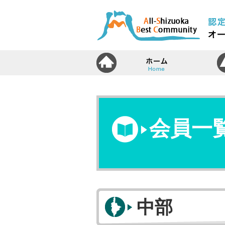
ホ
会員一
中部