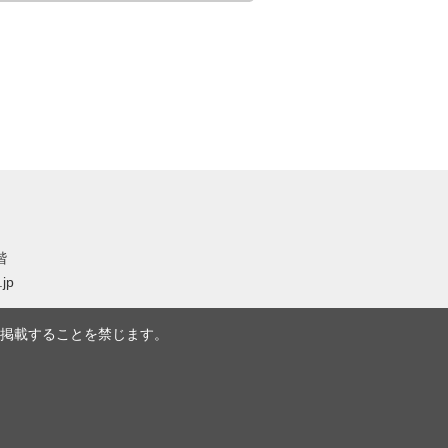
階
.jp
掲載することを禁じます。