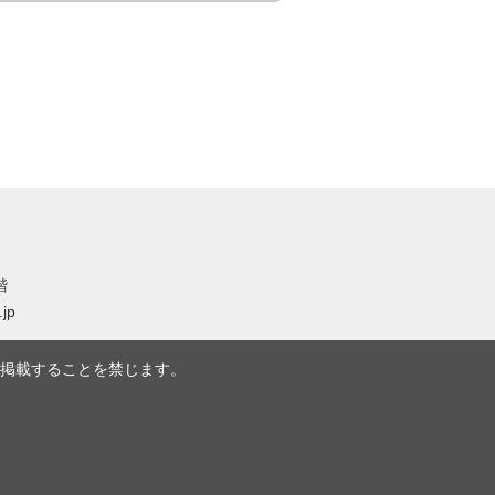
階
.jp
掲載することを禁じます。