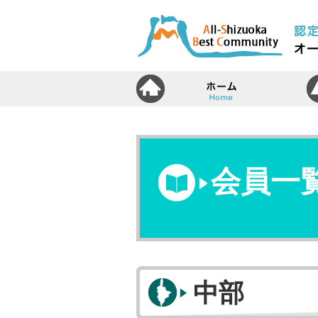
ホ
会員一
中部