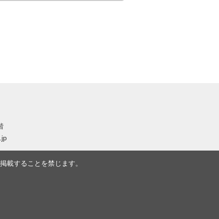
階
.jp
掲載することを禁じます。