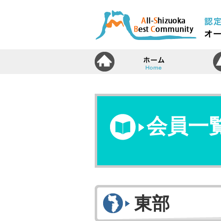
ホ
会員一
東部