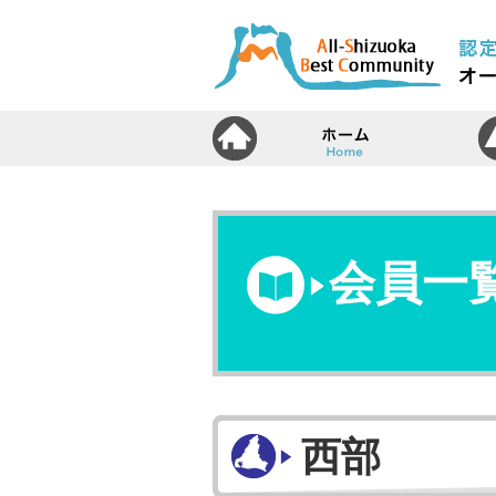
ホ
会員一
西部