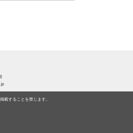
階
.jp
掲載することを禁じます。