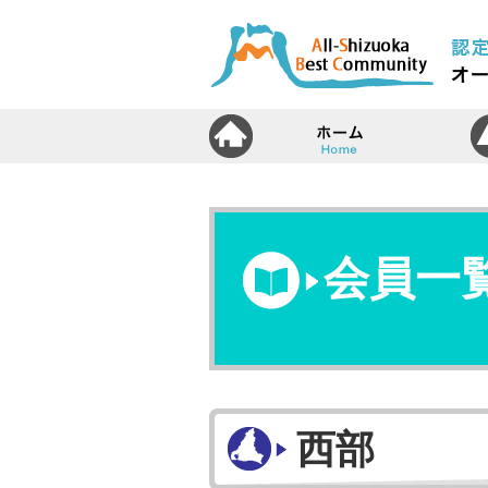
ホ
会員一
西部