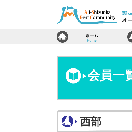
ホ
会員一
西部