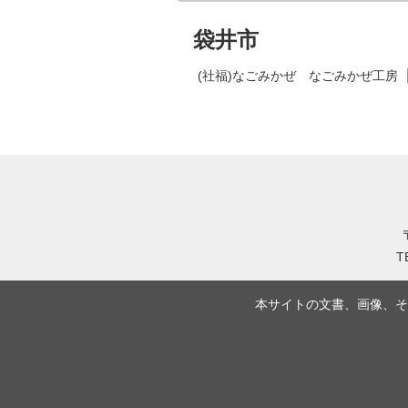
袋井市
(社福)なごみかぜ なごみかぜ工房
T
本サイトの文書、画像、そ