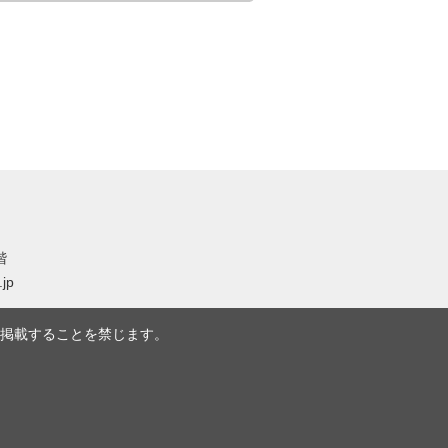
階
.jp
掲載することを禁じます。