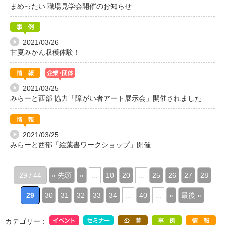
まめったい 職場見学会開催のお知らせ
2021/03/26
甘夏みかん収穫体験！
2021/03/25
みらーと西部 協力「障がい者アート展示会」開催されました
2021/03/25
みらーと西部「絵葉書ワークショップ」開催
29 / 44
« 先頭
«
...
10
20
...
25
26
27
28
29
30
31
32
33
34
...
40
...
»
最後 »
カテゴリー：