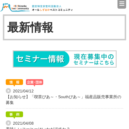
≡
認定特定非営利活動法人（N
最新情報
セミナ
2021/04/12
【お知らせ】「喫茶ぴあ～・Southぴあ～」福産品販売事業所の
募集
2021/04/08