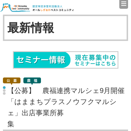
≡
認定特定非営利活動法人（N
最新情報
セミナ
【公募】 農福連携マルシェ9月開催
「はままちプラスノウフクマルシ
ェ」出店事業所募
集