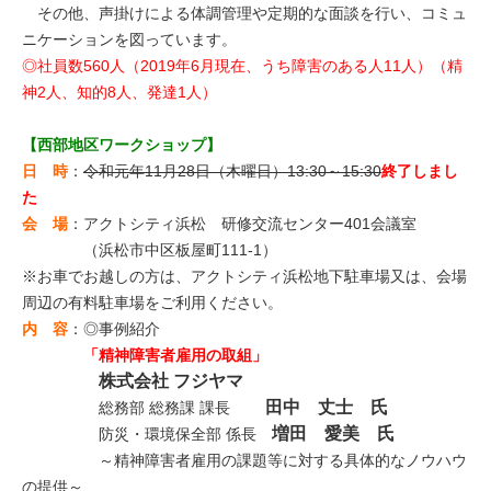
その他、声掛けによる体調管理や定期的な面談を行い、コミュ
ニケーションを図っています。
◎社員数560人（2019年6月現在、うち障害のある人11人）（精
神2人、知的8人、発達1人）
【西部地区ワークショップ】
日 時
：
令和元年11月28日（木曜日）13:30～15:30
終了しまし
た
会 場
：アクトシティ浜松 研修交流センター401会議室
（浜松市中区板屋町111-1）
※お車でお越しの方は、アクトシティ浜松地下駐車場又は、会場
周辺の有料駐車場をご利用ください。
内 容
：◎事例紹介
「精神障害者雇用の取組」
株式会社 フジヤマ
田中 丈士 氏
総務部 総務課 課長
増田 愛美 氏
防災・環境保全部 係長
～精神障害者雇用の課題等に対する具体的なノウハウ
の提供～