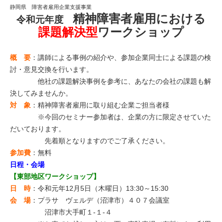
静岡県 障害者雇用企業支援事業
精神障害者雇用における
令和元年度
課題解決型
ワークショップ
概 要
：講師による事例の紹介や、参加企業同士による課題の検
討・意見交換を行います。
他社の課題解決事例を参考に、あなたの会社の課題も解
決してみませんか。
対 象
：精神障害者雇用に取り組む企業ご担当者様
※今回のセミナー参加者は、企業の方に限定させていた
だいております。
先着順となりますのでご了承ください。
参加費
：無料
日程・会場
【東部地区ワークショップ】
日 時
：令和元年12月5日（木曜日）13:30～15:30
会 場
：プラサ ヴェルデ（沼津市）４０７会議室
沼津市大手町１-１-４