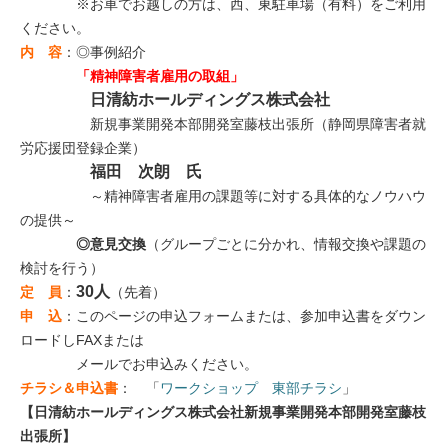
※お車でお越しの方は、西、東駐車場（有料）をご利用
ください。
内 容
：◎事例紹介
「精神障害者雇用の取組」
日清紡ホールディングス株式会社
新規事業開発本部開発室藤枝出張所（静岡県障害者就
労応援団登録企業）
福田 次朗 氏
～精神障害者雇用の課題等に対する具体的なノウハウ
の提供～
◎意見交換
（グループごとに分かれ、情報交換や課題の
検討を行う）
30人
定 員
：
（先着）
申 込
：このページの申込フォームまたは、参加申込書をダウン
ロードしFAXまたは
メールでお申込みください。
チラシ＆申込書
： 「
ワークショップ 東部チラシ
」
【日清紡ホールディングス株式会社新規事業開発本部開発室藤枝
出張所】