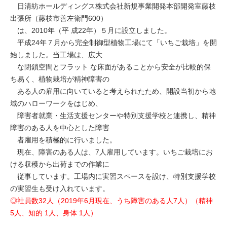
日清紡ホールディングス株式会社新規事業開発本部開発室藤枝
出張所（藤枝市善左衛門600）
は、2010年（平 成22年）５月に設立しました。
平成24年７月から完全制御型植物工場にて「いちご栽培」を開
始しました。当工場は、広大
な閉鎖空間とフラット な床面があることから安全が比較的保
ち易く、植物栽培が精神障害の
ある人の雇用に向いていると考えられたため、開設当初から地
域のハローワークをはじめ、
障害者就業・生活支援センターや特別支援学校と連携し、精神
障害のある人を中心とした障害
者雇用を積極的に行いました。
現在、障害のある人は、7人雇用しています。いちご栽培にお
ける収穫から出荷までの作業に
従事しています。工場内に実習スペースを設け、特別支援学校
の実習生も受け入れています。
◎社員数32人（2019年6月現在、うち障害のある人7人）（精神
5人、知的 1人、身体 1人）