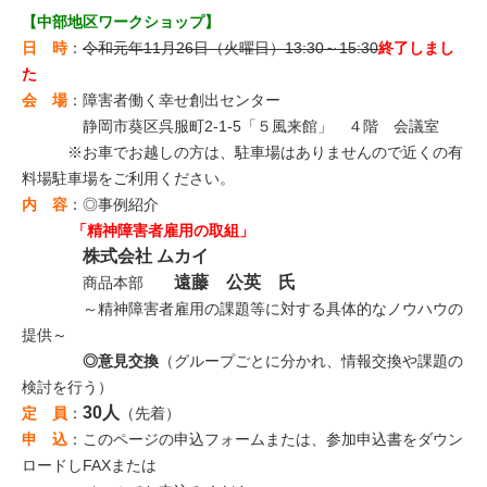
【中部地区ワークショップ】
日 時
：
令和元年11月26日（火曜日）13:30～15:30
終了しまし
た
会 場
：障害者働く幸せ創出センター
静岡市葵区呉服町2-1-5「５風来館」 ４階 会議室
※お車でお越しの方は、駐車場はありませんので近くの有
料場駐車場をご利用ください。
内 容
：◎事例紹介
「精神障害者雇用の取組」
株式会社 ムカイ
遠藤 公英 氏
商品本部
～精神障害者雇用の課題等に対する具体的なノウハウの
提供～
◎意見交換
（グループごとに分かれ、情報交換や課題の
検討を行う）
30人
定 員
：
（先着）
申 込
：このページの申込フォームまたは、参加申込書をダウン
ロードしFAXまたは