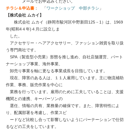
メールでお申込みください。
チラシ＆申込書
： 「
ワークショップ 中部チラシ
」
【株式会社 ムカイ】
株式会社 ムカイ（静岡市駿河区中野新田125－1）は、1969
年(昭和4４年)４月に設立しま
した。
アクセサリー・ヘアアクセサリー、ファッション雑貨を取り扱
う専門商社です。
SPA（製造型小売業）形態を推し進め、自社店舗運営、パート
ナーショップ事業、海外事業、
卸売り事業を軸に更なる事業成長を目指しています。
現在、障害のある人は、１１人雇用しています。主に物流補助
作業、事務、販売作業を中心に
業務を行っています。雇用のために工夫していることは、支援
機関との連携、キーパーソンの
選任、情報の共有、業務量の確保です。また、障害特性によ
り、配属部署を考慮し、作業スピ
ードなど比較し合って影響しないようにパーテーションで仕切
るなどの工夫をしています。