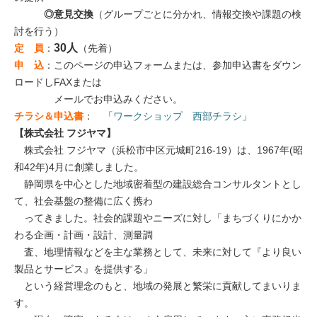
◎意見交換
（グループごとに分かれ、情報交換や課題の検
討を行う）
30人
定 員
：
（先着）
申 込
：このページの申込フォームまたは、参加申込書をダウン
ロードしFAXまたは
メールでお申込みください。
チラシ＆申込書
： 「
ワークショップ 西部チラシ
」
【株式会社 フジヤマ】
株式会社 フジヤマ（浜松市中区元城町216-19）は、1967年(昭
和42年)4月に創業しました。
静岡県を中心とした地域密着型の建設総合コンサルタントとし
て、社会基盤の整備に広く携わ
ってきました。社会的課題やニーズに対し「まちづくりにかか
わる企画・計画・設計、測量調
査、地理情報などを主な業務として、未来に対して『より良い
製品とサービス』を提供する」
という経営理念のもと、地域の発展と繁栄に貢献してまいりま
す。