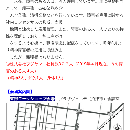
現在、障害のある人は、４人雇用しています。主に事務担当
として一般事務、CAD業務を含
んだ業務、清掃業務などを行っています。障害者雇用に関する
社内コンセンサスの形成、支援
機関と連携した雇用管理、また、障害のある人一人ひとりの特
性を理解しており、常に声がけ
をするよう心掛け、職場環境に配慮をしています。昨年6月よ
り精神障害者の雇用に取組みま
したが、離職者はおりません。
◎株式会社フジヤマ 社員数3２３人（2019年４月現在、うち障
害のある人４人）
（精神2人、知的1人、身体1人）
【会場案内図】
東部ワークショップ会場
プラザヴェルデ（沼津市）会議室