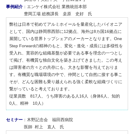
事例紹介
：エンケイ株式会社 業務統括本部
豊岡工場 総務課長 桒原 史好 氏
弊社は日本で初めてアルミホイールを量産化したパイオニア
として、国内は静岡県西部に12拠点、海外は8カ国16拠点に
展開している世界トップシェアのメーカーとなります。One
Step Forwardの精神のもと、変化・進化・成長には多様性を
受入れ、寛容的な組織基盤が必要である事を理念の一つとし
て掲げ、有機質な独自文化を築き上げてきました。この考え
は障害者の方々との共存にも、大きな影響を与えておりま
す。有機質な職場環境の中で、仲間として自然に接する事こ
そが、どんな困難も乗り越えられる強く柔軟な組織づくりに
繋がっていると考えております。
従業員数 817人、うち障害のある人16人（身体6人、知的
0人、精神 10人）
セミナー
：木野記念会 福田西病院
医師 村上 直人 氏