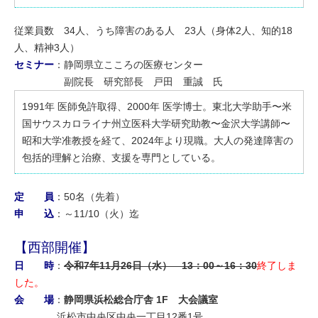
従業員数 34人、うち障害のある人 23人（身体2人、知的18
人、精神3人）
セミナー
：静岡県立こころの医療センター
副院長 研究部長 戸田 重誠 氏
1991年 医師免許取得、2000年 医学博士。東北大学助手〜米
国サウスカロライナ州立医科大学研究助教〜金沢大学講師〜
昭和大学准教授を経て、2024年より現職。大人の発達障害の
包括的理解と治療、支援を専門としている。
定 員
：50名（先着）
申 込
：～11/10（火）迄
【西部開催】
日 時
：
令和7年11月26日（水） 13：00～16：30
終了しま
した。
会 場
：
静岡県浜松総合庁舎 1F 大会議室
浜松市中央区中央一丁目12番1号