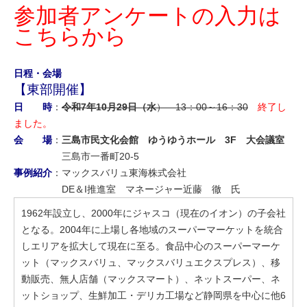
参加者アンケートの入力は
こちらから
日程・会場
【東部開催】
日 時
：
令和7年10月29日（水
）
13：00～16：30
終了し
ました。
会 場
：
三島市民文化会館 ゆうゆうホール 3F 大会議室
三島市一番町20-5
事例紹介
：マックスバリュ東海株式会社
DE＆I推進室 マネージャー近藤 徹 氏
1962年設立し、2000年にジャスコ（現在のイオン）の子会社
となる。2004年に上場し各地域のスーパーマーケットを統合
しエリアを拡大して現在に至る。食品中心のスーパーマーケ
ット（マックスバリュ、マックスバリュエクスプレス）、移
動販売、無人店舗（マックスマート）、ネットスーパー、ネ
ットショップ、生鮮加工・デリカ工場など静岡県を中心に他6