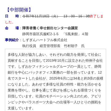
【中部開催】
日 時
：
令和7年11月18日（火） 13：00～16：3
0
終了しま
した。
会 場
：
障害者働く幸せ創出センター会議室
静岡市葵区呉服町2-1-5 「5風来館」４階
事例紹介
：しずぎんハートフル株式会社
執行役員 経営管理部長 竹村朝子 氏
多様な人財が協力しあい、それぞれの能力を発揮して社会に
貢献することを目指して2019年10月に設立された特例子会社
です。しずおかフィナンシャルグループの一員として、静岡
銀行を中心にバックオフィス業務の一部を担っています。12
名でスタートした会社が、2025年6月には34名と約3倍の規模
になりました。あわせて多様な社員の特性・能力を活かせる
業務を増やし、仕事を通じて喜びを感じられる環境づくりを
目指しています。社員のモチベーション向上のため、アビリ
ンピックやパラスポーツ大会への出場等一人ひとりの挑戦を
支援しています。