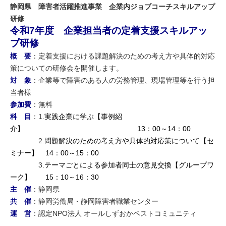
静岡県 障害者活躍推進事業 企業内ジョブコーチスキルアップ
研修
令和7年度 企業担当者の
定着支援スキルアッ
プ研修
概 要
：
定着支援における課題解決のための考え方や具体的対応
策についての研修会を開催します。
対 象
：企業等で障害のある人の労務管理、現場管理等を行う担
当者様
参加費
：無料
科 目
：1.
実践企業に学ぶ【事例紹
介】 13：00～14：00
2.
問題解決のための考え方や具体的対応策について【セ
ミナー】 14：00～15：00
3.
テーマごとによる参加者同士の意見交換【グループワ
ーク】 15：10～16：30
主 催
：静岡県
共 催
：静岡労働局・静岡障害者職業センター
運 営
：認定NPO法人 オールしずおかベストコミュニティ