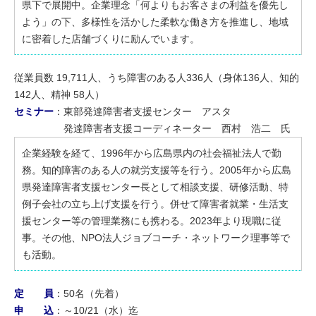
県下で展開中。企業理念「何よりもお客さまの利益を優先し
よう」の下、多様性を活かした柔軟な働き方を推進し、地域
に密着した店舗づくりに励んでいます。
従業員数 19,711人、うち障害のある人336人（身体136人、知的
142人、精神 58人）
セミナー
：東部発達障害者支援センター アスタ
発達障害者支援コーディネーター 西村 浩二 氏
企業経験を経て、1996年から広島県内の社会福祉法人で勤
務。知的障害のある人の就労支援等を行う。2005年から広島
県発達障害者支援センター長として相談支援、研修活動、特
例子会社の立ち上げ支援を行う。併せて障害者就業・生活支
援センター等の管理業務にも携わる。2023年より現職に従
事。その他、NPO法人ジョブコーチ・ネットワーク理事等で
も活動。
定 員
：50名（先着）
申 込
：～10/21（水）迄