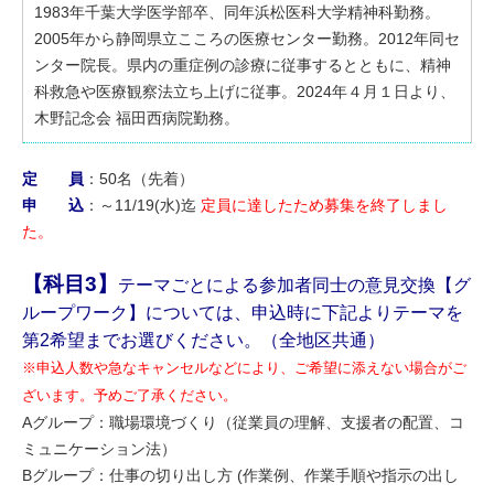
1983年千葉大学医学部卒、同年浜松医科大学精神科勤務。
2005年から静岡県立こころの医療センター勤務。2012年同セ
ンター院長。県内の重症例の診療に従事するとともに、精神
科救急や医療観察法立ち上げに従事。2024年４月１日より、
木野記念会 福田西病院勤務。
定 員
：50名（先着）
申 込
：～11/19(水)迄
定員に達したため募集を終了しまし
た。
【科目3】
テーマごとによる参加者同士の意見交換【グ
ループワーク】については、申込時に下記よりテーマを
第2希望までお選びください。（全地区共通）
※申込人数や急なキャンセルなどにより、ご希望に添えない場合がご
ざいます。予めご了承ください。
Aグループ：職場環境づくり（従業員の理解、支援者の配置、コ
ミュニケーション法）
Bグループ：仕事の切り出し方 (作業例、作業手順や指示の出し