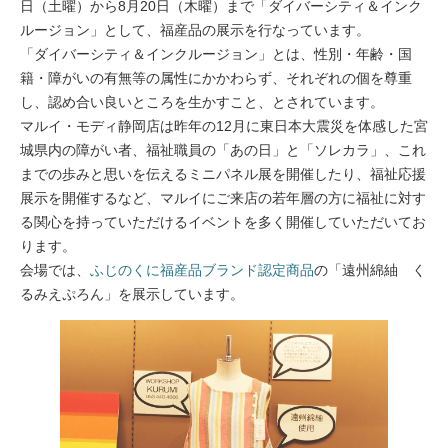
日（土曜）から8月20日（木曜）まで「ダイバーシティ＆インク
ルージョン」として、福産品の展示を行なっています。
「ダイバーシティ＆インクルージョン」とは、性別・年齢・国
籍・障がいの有無等の属性にかかわらず、それぞれの個を尊重
し、認め合い良いところを生かすこと、とされています。
マルイ・モディ静岡店は昨年の12月に東日本大震災を体感した宮
城県内の障がい者、福祉職員の「あの日」と「ソレカラ」、これ
までの歩みと思いを伝えるミニパネル展を開催したり、福祉応援
展示を開催するなど、マルイにご来店の若年層の方に福祉に対す
る関心を持っていただけるイベントを多く開催していただいてお
ります。
会場では、
ふじのくに福産品ブランド認定商品
の「遠州綿紬 く
るみえぷろん」を展示しています。