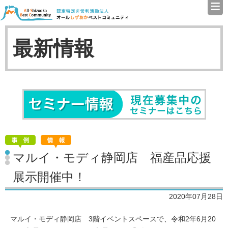
≡
認定特定非営利活動法人（N
最新情報
セミナ
マルイ・モディ静岡店 福産品応援
展示開催中！
2020年07月28日
マルイ・モディ静岡店 3階イベントスペースで、令和2年6月20