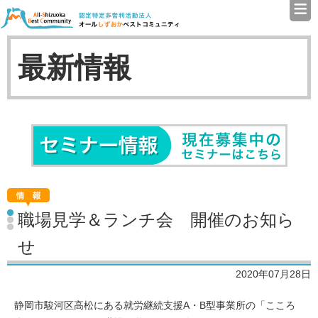
≡
認定特定非営利活動法人（N
最新情報
セミナ
職場見学＆ランチ会 開催のお知ら
せ
2020年07月28日
静岡市駿河区高松にある就労継続支援A・B型事業所の「こころ