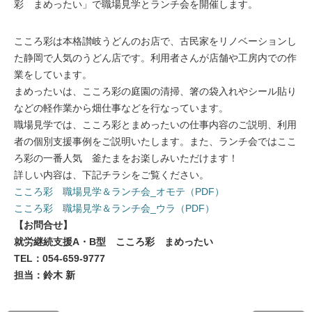
彩 まめったい」で職場見学とランチ会を開催します。
こころ彩は本格讃岐うどんのお店で、古民家をリノベーションし
た静岡で人気のうどん店です。利用者さんが店舗や工房内での作
業をしています。
まめったいは、こころ彩の庭園の清掃、箸の袋入れやシール貼り
などの軽作業から畑仕事などを行なっています。
職場見学では、こころ彩とまめったいの仕事内容のご説明、利用
者の個別支援事例をご説明いたします。また、ランチ会ではここ
ろ彩の一番人気 釜たまをお楽しみいただけます！
詳しい内容は、下記チラシをご覧ください。
こころ彩 職場見学＆ランチ会_オモテ（PDF）
こころ彩 職場見学＆ランチ会_ウラ（PDF）
【お問合せ】
就労継続支援A・B型 こころ彩 まめったい
TEL：054-659-9777
担当：鈴木 新