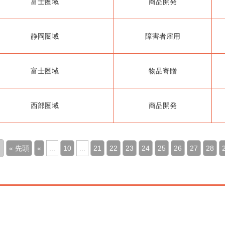
富士圏域
商品開発
静岡圏域
障害者雇用
富士圏域
物品寄贈
西部圏域
商品開発
« 先頭
«
...
10
...
21
22
23
24
25
26
27
28