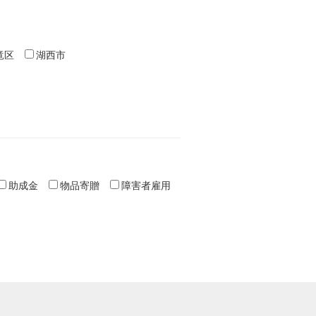
竜区
湖西市
助成金
物品寄贈
障害者雇用