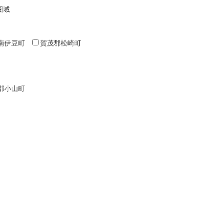
圏域
南伊豆町
賀茂郡松崎町
郡小山町