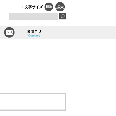
PO法人）オールしずおかは、障害のある人のはたらく笑顔で、福祉と
文字サイズ
とは
会員一覧
お問い合せ