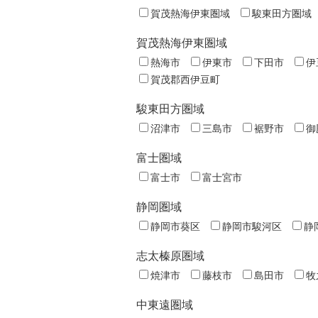
賀茂熱海伊東圏域
駿東田方圏域
賀茂熱海伊東圏域
熱海市
伊東市
下田市
伊
賀茂郡西伊豆町
駿東田方圏域
沼津市
三島市
裾野市
御
富士圏域
富士市
富士宮市
静岡圏域
静岡市葵区
静岡市駿河区
静
志太榛原圏域
焼津市
藤枝市
島田市
牧
中東遠圏域