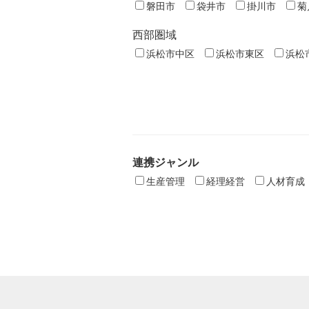
磐田市
袋井市
掛川市
菊
西部圏域
浜松市中区
浜松市東区
浜松
連携ジャンル
生産管理
経理経営
人材育成