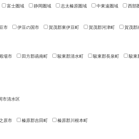
富士圏域
静岡圏域
志太榛原圏域
中東遠圏域
西部
豆市
伊豆の国市
賀茂郡東伊豆町
賀茂郡河津町
賀茂郡
殿場市
田方郡函南町
駿東郡清水町
駿東郡長泉町
駿東
岡市清水区
之原市
榛原郡吉田町
榛原郡川根本町