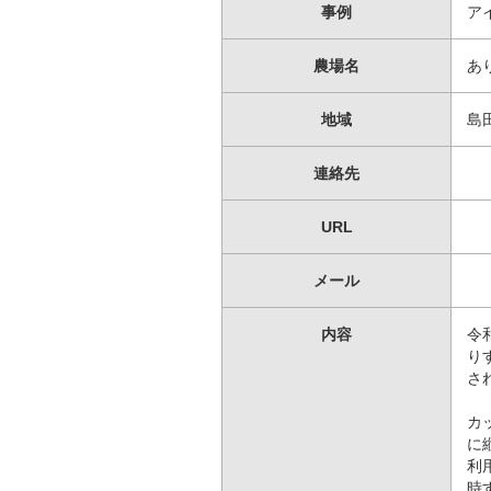
事例
ア
農場名
あ
地域
島
連絡先
URL
メール
内容
令
り
さ
カ
に
利
時