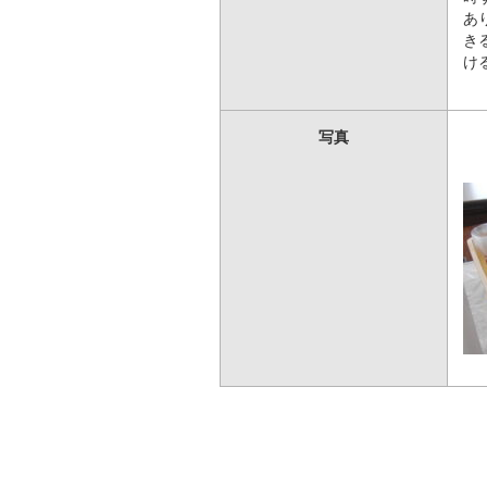
あ
き
け
写真