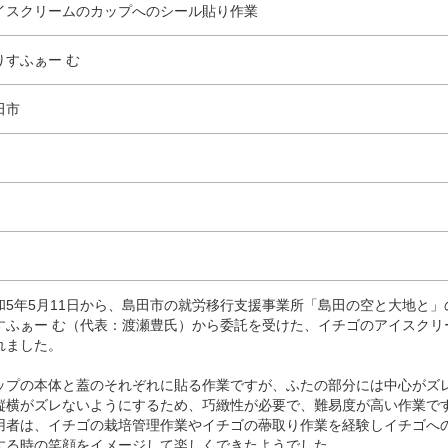
イスクリームのカップへのシール貼り作業
りすふぁー む
田市
和5年5月11日から、島田市の就労移行支援事業所「島田の空と大地と
すふぁー む（代表：渡瀬豊氏）から委託を受けた、イチゴのアイスクリ
れました。
ップの本体と蓋のそれぞれに貼る作業ですが、ふたの部分には中心がズ
縦横がズレないようにするため、巧緻性が必要で、難易度が高い作業で
用者は、イチゴの栽培管理作業やイチゴの蔕取り作業を経験しイチゴへ
する時の笑顔をイメージして楽しくできたようでした。