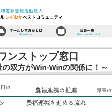
認定特定非営利活動法人（N
ーム
オールしずおかベストコミュニティ
ワンストップ窓口
の双方がWin-Winの関係に！～
窓口の
農福連携の推進
障害の
ン
農福連携を進める流れ