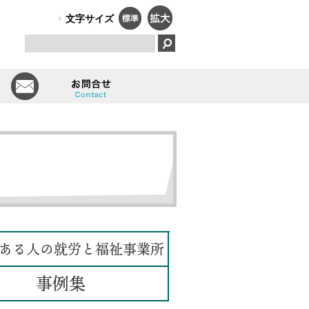
PO法人）オールしずおかは、障害のある人のはたらく笑顔で、福祉と
文字サイズ
とは
会員一覧
お問い合せ
ある人の就労と福祉事業所
事例集