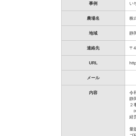
事例
い
農場名
株
地域
静
連絡先
〒4
URL
htt
メール
内容
令
静
２
㈱
経
量
ゴ