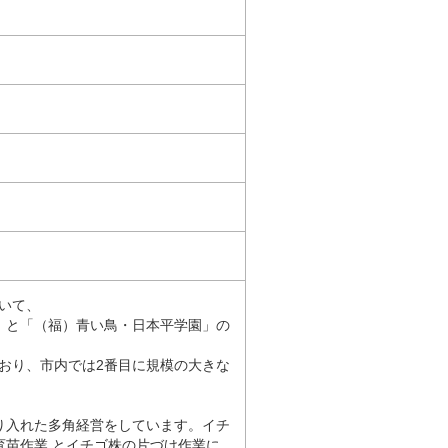
おいて、
」と「（福）青い鳥・日本平学園」の
おり、市内では2番目に規模の大きな
り入れた多角経営をしています。イチ
苗作業 とイチゴ株の片づけ作業に