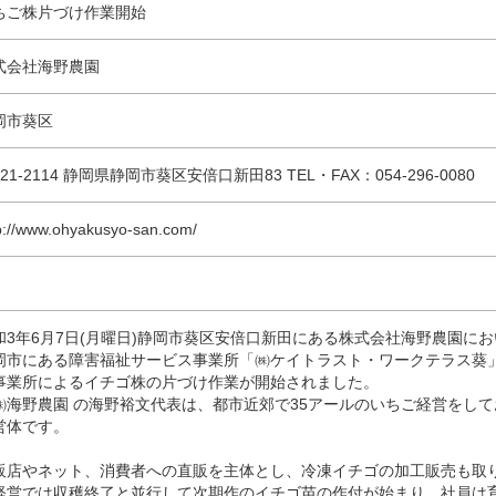
ちご株片づけ作業開始
式会社海野農園
岡市葵区
21-2114 静岡県静岡市葵区安倍口新田83 TEL・FAX：054-296-0080
p://www.ohyakusyo-san.com/
和3年6月7日(月曜日)静岡市葵区安倍口新田にある株式会社海野農園に
岡市にある障害福祉サービス事業所「㈱ケイトラスト・ワークテラス葵
事業所によるイチゴ株の片づけ作業が開始されました。
海野農園 の海野裕文代表は、都市近郊で35アールのいちご経営をして
営体です。
販店やネット、消費者への直販を主体とし、冷凍イチゴの加工販売も取
経営では収穫終了と並行して次期作のイチゴ苗の作付が始まり、社員は育