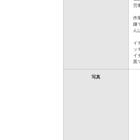
労
作
鎌
ん
イ
ッ
イチ
黒
写真