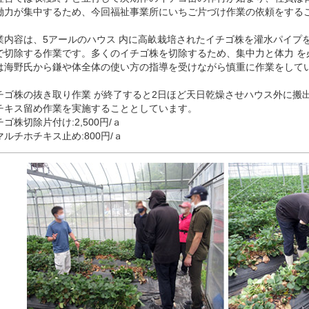
働力が集中するため、今回福祉事業所にいちご片づけ作業の依頼をする
業内容は、5アールのハウス 内に高畝栽培されたイチゴ株を灌水パイプ
で切除する作業です。多くのイチゴ株を切除するため、集中力と体力 を
は海野氏から鎌や体全体の使い方の指導を受けながら慎重に作業をして
チゴ株の抜き取り作業 が終了すると2日ほど天日乾燥させハウス外に搬
チキス留め作業を実施することとしています。
ゴ株切除片付け:2,500円/ａ
マルチホチキス止め:800円/ａ