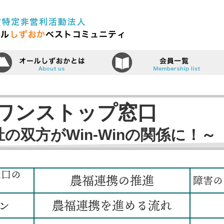
認定特定非営利活動法人（N
ーム
オールしずおかベストコミュニティ
ワンストップ窓口
の双方がWin-Winの関係に！～
窓口の
農福連携の推進
障害の
ン
農福連携を進める流れ