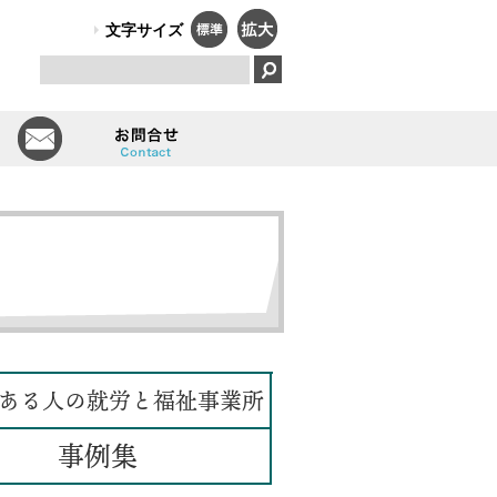
PO法人）オールしずおかは、障害のある人のはたらく笑顔で、福祉と
文字サイズ
とは
会員一覧
お問い合せ
ある人の就労と福祉事業所
事例集